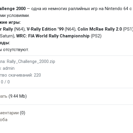
allenge 2000
— одна из немногих раллийных игр на Nintendo 64 
ми условиями.
жие игры:
 Rally
(N64),
V-Rally Edition '99
(N64),
Colin McRae Rally 2.0
(PS1
Saturn),
WRC: FIA World Rally Championship
(PS2)
коды:
ы отсутствуют.
а: Rally_Challenge_2000.zip
: admin
тво скачиваний: 220
:
0 / 0
чать
(9.44 Mb)
ментарии
(0)
оба