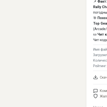
📌
Факт:
Rally Ch
погодны
🎯
Похо
Top Gear
(Arcade/
📜
Чит 
Чит-код
Имя файл
Загрузил
Количес
Рейтинг
Ска
Ком
Жал