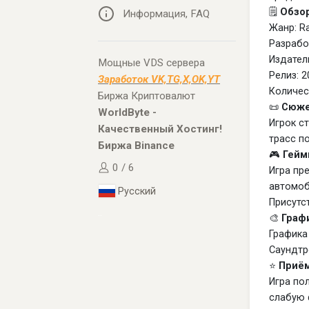
🗒️
Обзор
Информация, FAQ
Жанр: Ra
Разрабо
Издател
Мощные VDS сервера
Релиз: 2
Заработок VK,TG,X,OK,YT
Количес
Биржа Криптовалют
📜
Сюже
WorldByte -
Игрок с
Качественный Хостинг!
трасс п
Биржа Binance
🎮
Гейм
0 / 6
Игра пр
автомоб
Русский
Присутс
..
🎨
Графи
Графика
Саундтр
⭐
Приём
Игра по
слабую 