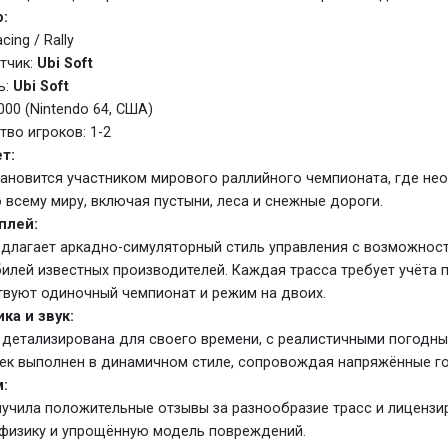
:
cing / Rally
тчик:
Ubi Soft
ь:
Ubi Soft
000 (Nintendo 64, США)
тво игроков: 1-2
т:
тановится участником мирового раллийного чемпионата, где н
о всему миру, включая пустыни, леса и снежные дороги.
плей:
едлагает аркадно-симуляторный стиль управления с возможнос
илей известных производителей. Каждая трасса требует учёта п
твуют одиночный чемпионат и режим на двоих.
ка и звук:
 детализирована для своего времени, с реалистичными погодны
ек выполнен в динамичном стиле, сопровождая напряжённые го
:
лучила положительные отзывы за разнообразие трасс и лицензи
физику и упрощённую модель повреждений.