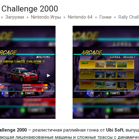
y Challenge 2000
Загрузки
Nintendo Игры
Nintendo 64
Гонки
Rally Cha
allenge 2000
— реалистичная раллийная гонка от
Ubi Soft
, выпу
ающая лицензированные машины и сложные трассы с динамично