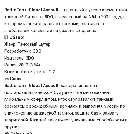
BattleTanx: Global Assault
— аркадный шутер с элементами
танковой битвы от
3DO
, выпущенный на
N64
в 2000 году, в
котором игроки управляют танками, сражаясь в
глобальном конфликте на различных аренах.
🗒️
Обзор:
Жанр: Танковый шутер
Разработчик:
3DO
Издатель:
3DO
Релиз: 2000 (N64)
Количество игроков: 1-2
📜
Сюжет:
BattleTanx: Global Assault
разворачивается в
постапокалиптическом будущем, где мир охвачен
глобальным конфликтом. Игроки управляют танками,
сражаясь с враждебными армиями и выполняя миссии по
уничтожению вражеской техники, защите баз и захвату
территорий. Каждый танк имеет уникальные способности и
оружие.
🎮
Геймплей: